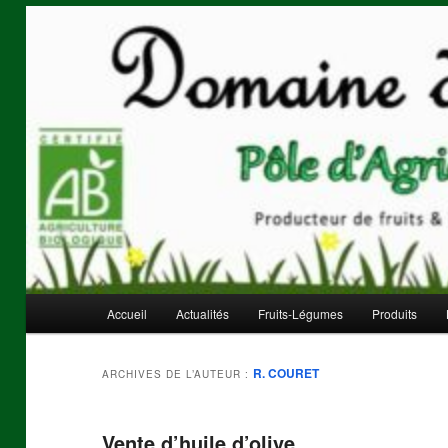
Aller
Aller
Pôle d'agriculture biologique
au
au
contenu
contenu
principal
secondaire
Domaine de Mauvejeane
Menu
Accueil
Actualités
Fruits-Légumes
Produits
principal
R. COURET
ARCHIVES DE L’AUTEUR :
Vente d’huile d’olive