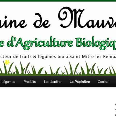
auvejeane
ts-Légumes
Produits
Les Jardins
La Pépinière
Contact