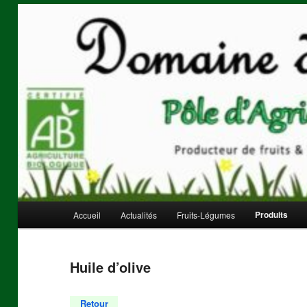
Aller
Pôle d'agriculture biologique
au
contenu
principal
Domaine de Mauvejeane
Menu
Produits
Accueil
Actualités
Fruits-Légumes
principal
Huile d’olive
Retour