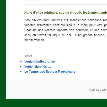
Huile d’olive originale, subtile en goût, légèrement amb
Nos oliviers sont cultivés sur d’anciennes terrasses r
variétés différentes sont cueillies à la main pour être
Chacune des variétés apporte son caractère et ses sav
liées au travail tellurique du sol. D’une grande finesse, 
méditerranéen.
INFOS
Vente d’huile d’olive
Vente, Marchés …
Le Temps des fleurs à Mauvejeane
© 2013-2026 