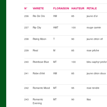
N°
VARIETE
FLORAISON
HAUTEUR
PETALE
236
Rio De Oro
HM
85
jaune d’or
237
Rip City
HMT
100
rouge carmin
238
Rising Moon
T
90
jaune citron vif
239
Rival
M
85
rose pêche
240
Riverboat Blue
MT
100
bleu saphyr profo
241
Robe d’été
HM
85
jaune citron doux
242
Romantic Mood
MT
95
rose tendre
243
Romantic
MT
90
lilas
Evening