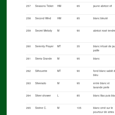
257
Seasons Ticket
HM
65
jaune abricot vif
258
Second Wind
HM
85
blanc bleuté
259
Secret Melody
M
90
abricot rosé tendr
260
Serenity Prayer
MT
35
blanc infusé de j
paille
261
Sierra Grande
M
95
blanc
262
Silhouette
MT
90
fond blanc sablé 
bleu
263
Silverado
M
95
entre blanc et
lavande perle
264
Silver shower
L
85
blanc lilas puis bl
265
Sixtine C.
M
105
blanc orné sur le
pourtour de stries