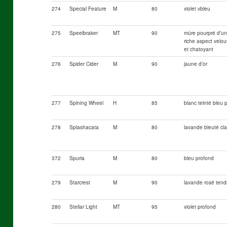
274
Special Feature
M
80
violet vbleu
275
Speelbraker
MT
90
mûre pourpré d’un
riche aspect velou
et chatoyant
276
Spider Cider
M
90
jaune d’or
277
Spining Wheel
H
85
blanc teinté bleu 
278
Splashacata
M
80
lavande bleuté cla
372
Spuria
M
80
bleu profond
279
Starcrest
M
90
lavande rosé tend
280
Stellar Light
MT
95
violet profond