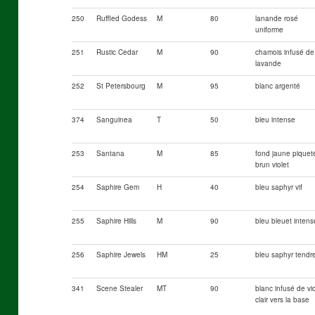
250
Ruffled Godess
M
80
lanande rosé
uniforme
251
Rustic Cedar
M
90
chamois infusé de
lavande
252
St Petersbourg
M
95
blanc argenté
374
Sanguinea
T
50
bleu intense
253
Santana
M
85
fond jaune piquet
brun violet
254
Saphire Gem
H
40
bleu saphyr vif
255
Saphire Hills
M
90
bleu bleuet intens
256
Saphire Jewels
HM
25
bleu saphyr tendr
341
Scene Stealer
MT
90
blanc infusé de vio
clair vers la base