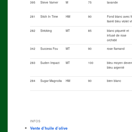
395
Steve Varner
M
75
lavande
281
Stich In Time
HM
90
Fond blanc avec f
liseré bleu violet vi
282
Stricking
MT
85
blanc piqueté et
infusé de rose
orchidé
342
Success Fou
MT
90
rose flamand
283
Suden Impact
MT
100
bleu moyen deve
bleu argenté
284
Sugar Magnolia
HM
90
bien blanc
INFOS
Vente d’huile d’olive