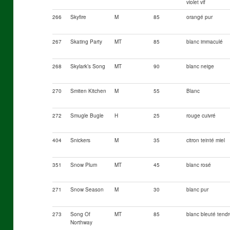
violet vif
266
Skyfire
M
85
orangé pur
267
Skating Party
MT
85
blanc immaculé
268
Skylark’s Song
MT
90
blanc neige
270
Smiten Kitchen
M
55
Blanc
272
Smugle Bugle
H
25
rouge cuivré
404
Snickers
M
35
citron teinté miel
351
Snow Plum
MT
45
blanc rosé
271
Snow Season
M
30
blanc pur
273
Song Of
MT
85
blanc bleuté tend
Northway