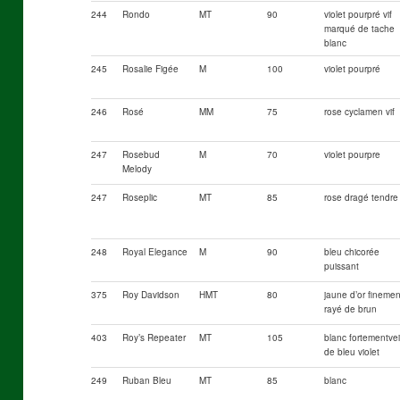
244
Rondo
MT
90
violet pourpré vif
marqué de tache
blanc
245
Rosalie Figée
M
100
violet pourpré
246
Rosé
MM
75
rose cyclamen vif
247
Rosebud
M
70
violet pourpre
Melody
247
Roseplic
MT
85
rose dragé tendre
248
Royal Elegance
M
90
bleu chicorée
puissant
375
Roy Davidson
HMT
80
jaune d’or finemen
rayé de brun
403
Roy’s Repeater
MT
105
blanc fortementve
de bleu violet
249
Ruban Bleu
MT
85
blanc