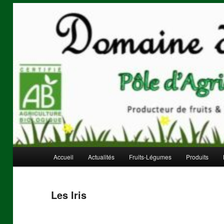
Aller
Pôle d'agriculture biologique
au
contenu
principal
Domaine de Mauvejeane
Menu
Accueil
Actualités
Fruits-Légumes
Produits
principal
Les Iris