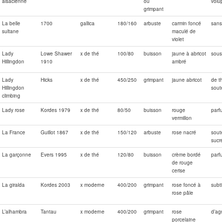
alsacienne
ou
volu
grimpant
La belle
1700
gallica
180/160
arbuste
carmin foncé
sans
sultane
maculé de
violet
Lady
Lowe Shawer
x de thé
100/80
buisson
jaune à abricot
sous
Hillingdon
1910
ambré
Lady
Hicks
x de thé
450/250
grimpant
jaune abricot
de t
Hillingdon
sout
climbing
Lady rose
Kordes 1979
x de thé
80/50
buisson
rouge
parf
vermillon
La France
Guillot 1867
x de thé
150/120
arbuste
rose nacré
sout
sucr
La garçonne
Evers 1995
x de thé
120/80
buisson
crème bordé
parf
de rouge
cerise
La giralda
Kordes 2003
x moderne
400/200
grimpant
rose foncé à
subti
rose pâle
L’alhambra
Tantau
x moderne
400/200
grimpant
rose
d’ag
porcelaine