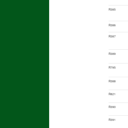
R385
R386
R387
R389
R795
R388
R821
R390
R391