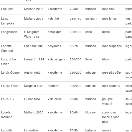
Live tyler
Meilland 2006
x moderne
70/60
buisson
rose clair
puis
Lolita
Meilland 2001
x de thé
250/150
grimpant
rose foncé
très
Lempicka
parf
Longicuspis
R Kingdom
botanique
900/400
liane
blanc
parf
Ward 1913
ban
Lonette
Chenault 1925
polyantha
80/70
buisson
rose diaphane
lége
Chenault
Long John
Horwarth 1934
x de setigera
500/300
liane
blanc
parf
Silver
Lordly Oberon
Austin 1982
x moderne
250/200
arbuste
rose très pâle
sout
sucr
Louise Odier
Margotin 1951
bourbon
300/200
arbuste
rose soutenu
riche
sucr
Louis XIV
Guillot 1859
x de chine
60/60
buisson
pourpre
sout
velouté
sucr
Lovely
Meilland 2000
x moderne
80/60
biuisson
cœur rose
lége
meilland
foncé à rose
pâle
Ludmilla
Laperrière
x moderne
70/50
buisson
mauve
sans