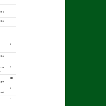
R
ulés
umé
R
R
R
umé
R
enu
R
é
TR
umé
R
umé
r
R