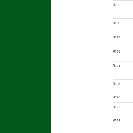
R392
R838
R393
R796
R394
R395
R396
R397
R398