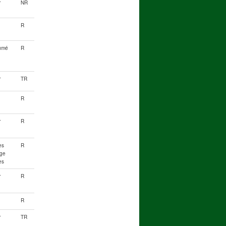
r
NR
R
umé
R
r
TR
R
r
R
ès
R
ge
es
r
R
R
r
TR