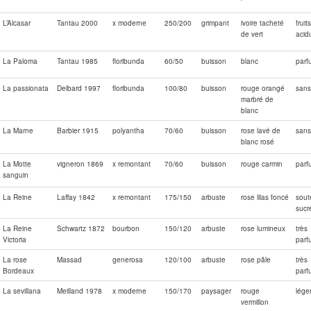
L’Alcasar
Tantau 2000
x moderne
250/200
grimpant
ivoire tacheté
fruits
de vert
acid
La Paloma
Tantau 1985
floribunda
60/50
buisson
blanc
parf
La passionata
Delbard 1997
floribunda
100/80
buisson
rouge orangé
sans
marbré de
blanc
La Marne
Barbier 1915
polyantha
70/60
buisson
rose lavé de
sans
blanc rosé
La Motte
vigneron 1869
x remontant
70/60
buisson
rouge carmin
parf
sanguin
La Reine
Laffay 1842
x remontant
175/150
arbuste
rose lilas foncé
sout
sucr
La Reine
Schwartz 1872
bourbon
150/120
arbuste
rose lumineux
très
Victoria
parf
La rose
Massad
generosa
120/100
arbuste
rose pâle
très
Bordeaux
parf
La sevillana
Meilland 1978
x moderne
150/170
paysager
rouge
lége
vermillon