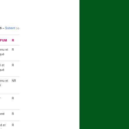
 5 –
Suivant
>>
RFUM
R
enu et
R
qué
é et
R
qué
enu et
NR
é
r
R
umé
R
d et
R