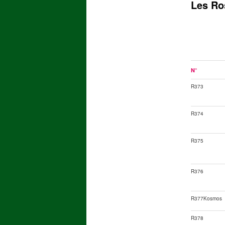
Les Ro
N°
R373
R374
R375
R376
R377Kosmos
R378