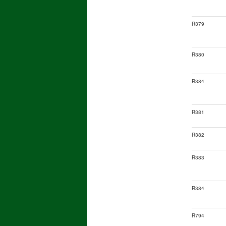
R379
R380
R384
R381
R382
R383
R384
R794