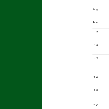
R419
R420
R421
R422
R423
R829
R830
R424