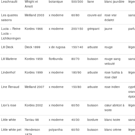
Leschnaulti
Whight et
botanique
500/300
liane
blanc jaunâtre
lége
Amott
Les quatres
Meilland 2003
x moderne
60/80
couvre-sol
rose vrai
sans
saisons
éclairci
Lucia – Reine
Kordes 1966
x moderne
200/150
grimpant
jaune
parf
Lucia –
Lichtkoningen
Lili Dieck
Dieck 1899
x de rugosa
150/140
arbuste
rouge
lége
Lili Marlene
Kordes 1959
floribunda
80/70
buisson
rouge sang
sans
velouté
Linderrhof
Kordes 1999
x moderne
180/90
arbuste
rose fushia à
lége
rose clair
Line Renaud
Meilland 2007
x moderne
150/80
arbuste
rose indien
cypr
oran
épic
Lion’s rose
Kordes 2002
x moderne
60/50
buisson
cœur abricot à
lége
ivoire
Little white
Tantau 98
x moderne
40/30
bordure
blanc ivoire
sans
Little white pet
Henderson
polyantha
60/50
buisson
blanc crème
lége
1879