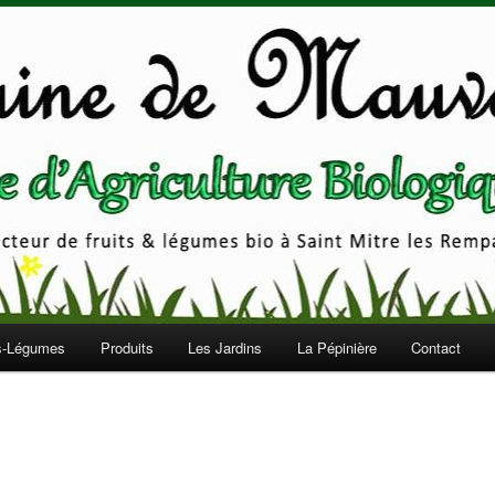
auvejeane
ts-Légumes
Produits
Les Jardins
La Pépinière
Contact