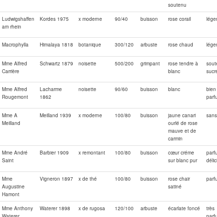
soutenu
Ludwigshaffen
Kordes 1975
x moderne
90/40
buisson
rose corail
lége
am rhein
Macrophylla
Himalaya 1818
botanique
300/120
arbuste
rose chaud
lége
Mme Alfred
Schwartz 1879
noisette
500/200
grimpant
rose tendre à
sout
Carrière
blanc
sucr
Mme Alfred
Lacharme
noisette
90/60
buisson
blanc
bien
Rougemont
1862
parf
Mme A
Meilland 1939
x moderne
100/80
buisson
jaune canari
sans
Meilland
ourlé de rose
mauve et de
carmin
Mme André
Barbier 1909
x remontant
100/80
buisson
cœur créme
parf
Saint
sur blanc pur
déli
Mme
Vigneron 1897
x de thé
100/80
buisson
rose chair
parf
Augustine
satiné
Hamont
Mme Anthony
Waterer 1898
x de rugosa
120/100
arbuste
écarlate foncé
très
Waterer
parf