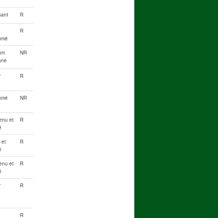
sant
R
R
umé
um
NR
ane
r
R
umé
NR
enu et
R
é
 et
R
é
enu et
R
é
r
R
R