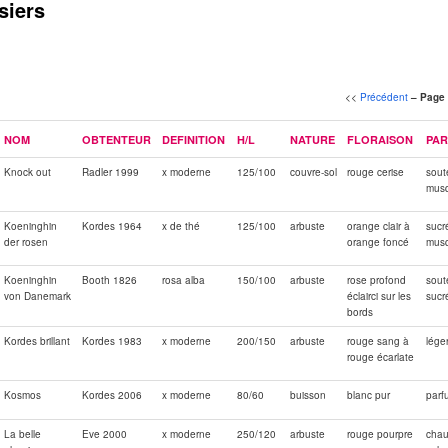
siers
<<
Précédent
– Page
NOM
OBTENTEUR
DEFINITION
H/L
NATURE
FLORAISON
PA
Knock out
Radler 1999
x moderne
125/100
couvre-sol
rouge cerise
sout
mus
Koeninghin
Kordes 1964
x de thé
125/100
arbuste
orange clair à
sucr
der rosen
orange foncé
mus
Koeninghin
Booth 1826
rosa alba
150/100
arbuste
rose profond
sout
von Danemark
éclairci sur les
sucr
bords
Kordes brillant
Kordes 1983
x moderne
200/150
arbuste
rouge sang à
lége
rouge écarlate
Kosmos
Kordes 2006
x moderne
80/60
buisson
blanc pur
parf
La belle
Eve 2000
x moderne
250/120
arbuste
rouge pourpre
chau