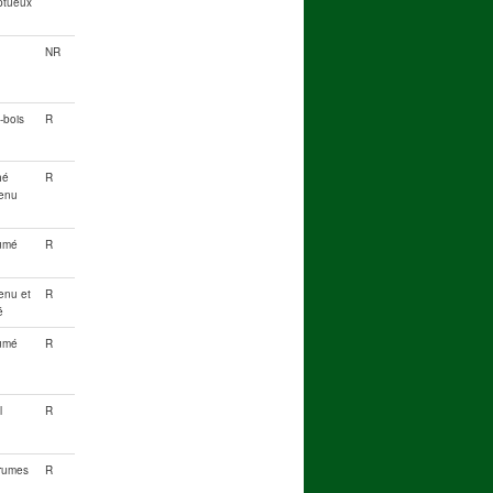
ptueux
NR
-bois
R
hé
R
enu
umé
R
enu et
R
é
umé
R
l
R
rumes
R