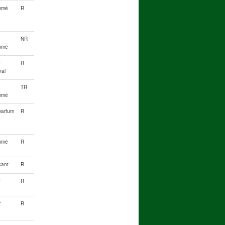
umé
R
NR
umé
r
R
nal
TR
umé
 parfum
R
é
umé
R
sant
R
r
R
r
R