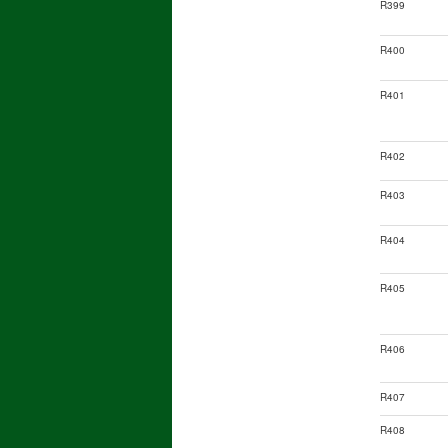
R399
R400
R401
R402
R403
R404
R405
R406
R407
R408