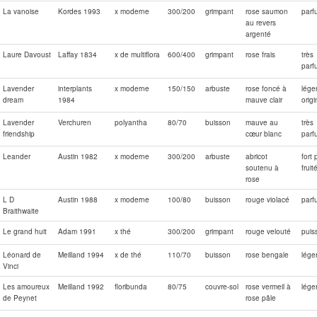
La vanoise
Kordes 1993
x moderne
300/200
grimpant
rose saumon
parf
au revers
argenté
Laure Davoust
Laffay 1834
x de multiflora
600/400
grimpant
rose frais
très
parf
Lavender
interplants
x moderne
150/150
arbuste
rose foncé à
lége
dream
1984
mauve clair
origi
Lavender
Verchuren
polyantha
80/70
buisson
mauve au
très
friendship
cœur blanc
parf
Leander
Austin 1982
x moderne
300/200
arbuste
abricot
fort
soutenu à
fruit
rose
L D
Austin 1988
x moderne
100/80
buisson
rouge violacé
parf
Braithwaite
Le grand huit
Adam 1991
x thé
300/200
grimpant
rouge velouté
puis
Léonard de
Meilland 1994
x de thé
110/70
buisson
rose bengale
lége
Vinci
Les amoureux
Meilland 1992
floribunda
80/75
couvre-sol
rose vermeil à
lége
de Peynet
rose pâle