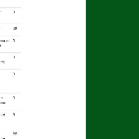
r
R
r
NR
enu et
R
é
R
umé
R
um
R
cieux
umé
R
MR
umé