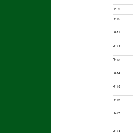
R409
R410
R411
R412
R413
R414
R415
R416
R417
R418